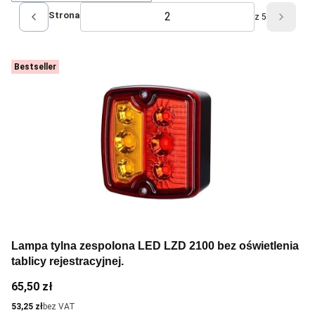
Strona
z 5
Poprzednie produkty
Następ
Bestseller
Lampa tylna zespolona LED LZD 2100 bez oświetlenia
tablicy rejestracyjnej.
Cena
65,50 zł
Cena
53,25 zł
bez VAT