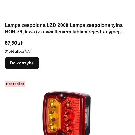
Lampa zespolona LZD 2008 Lampa zespolona tylna
HOR 76, lewa (z oświetleniem tablicy rejestracyjnej,
światło pozycyjne diodowe 12/24 V)
Cena
87,90 zł
Cena
71,46 zł
bez VAT
Do koszyka
Bestseller