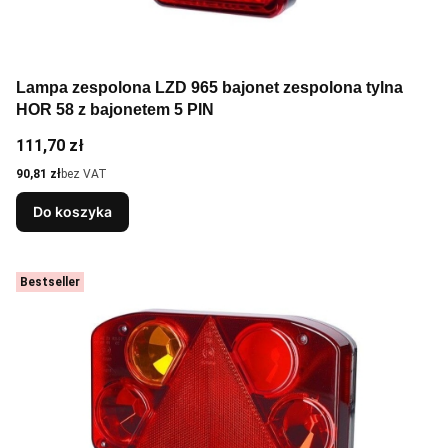
Lampa zespolona LZD 965 bajonet zespolona tylna
HOR 58 z bajonetem 5 PIN
Cena
111,70 zł
Cena
90,81 zł
bez VAT
Do koszyka
Bestseller