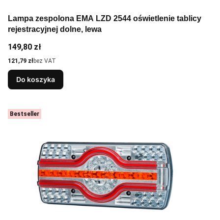
Lampa zespolona EMA LZD 2544 oświetlenie tablicy
rejestracyjnej dolne, lewa
Cena
149,80 zł
Cena
121,79 zł
bez VAT
Do koszyka
Bestseller