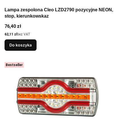
Lampa zespolona Cleo LZD2790 pozycyjne NEON,
stop, kierunkowskaz
Cena
76,40 zł
Cena
62,11 zł
bez VAT
Do koszyka
Bestseller