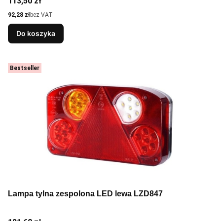
Cena
113,50 zł
Cena
92,28 zł
bez VAT
Do koszyka
Bestseller
Lampa tylna zespolona LED lewa LZD847