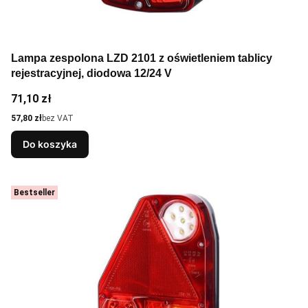
Lampa zespolona LZD 2101 z oświetleniem tablicy
rejestracyjnej, diodowa 12/24 V
Cena
71,10 zł
Cena
57,80 zł
bez VAT
Do koszyka
Bestseller