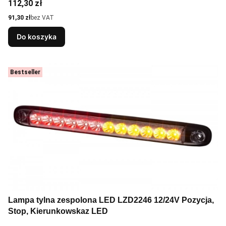
Cena
112,30 zł
Cena
91,30 zł
bez VAT
Do koszyka
Bestseller
Lampa tylna zespolona LED LZD2246 12/24V Pozycja,
Stop, Kierunkowskaz LED