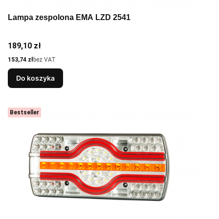
Lampa zespolona EMA LZD 2541
Cena
189,10 zł
Cena
153,74 zł
bez VAT
Do koszyka
Bestseller