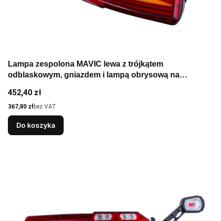
Lampa zespolona MAVIC lewa z trójkątem
odblaskowym, gniazdem i lampą obrysową na
wysięgniku do przyczep i naczep
Cena
452,40 zł
Cena
367,80 zł
bez VAT
Do koszyka