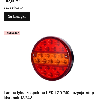
Cena
102,00 zł
Cena
82,93 zł
bez VAT
Do koszyka
Bestseller
Lampa tylna zespolona LED LZD 740 pozycja, stop,
kierunek 12/24V