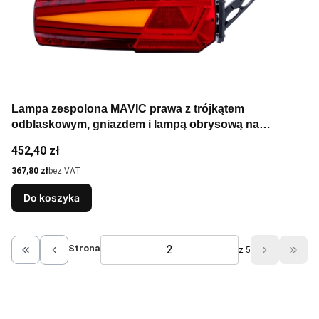
Lampa zespolona MAVIC prawa z trójkątem
odblaskowym, gniazdem i lampą obrysową na
wysięgniku do przyczep i naczep
Cena
452,40 zł
Cena
367,80 zł
bez VAT
Do koszyka
Strona
z 5
Wróć do pierwszej strony z produktami
Przej