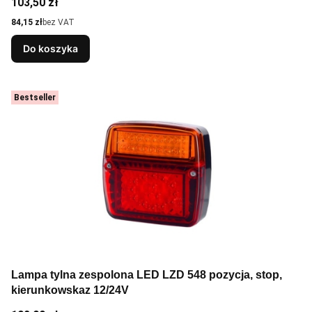
Cena
103,50 zł
Cena
84,15 zł
bez VAT
Do koszyka
Bestseller
Lampa tylna zespolona LED LZD 548 pozycja, stop,
kierunkowskaz 12/24V