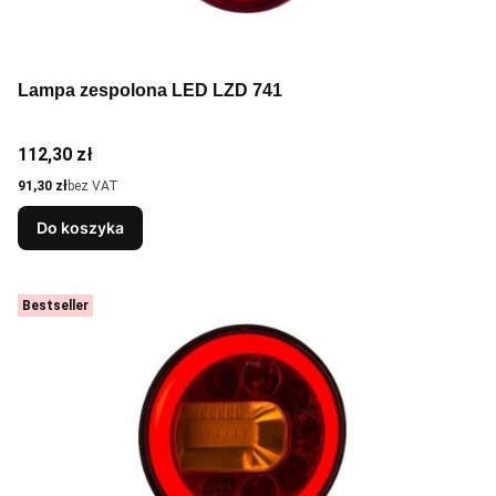
Lampa zespolona LED LZD 741
Cena
112,30 zł
Cena
91,30 zł
bez VAT
Do koszyka
Bestseller