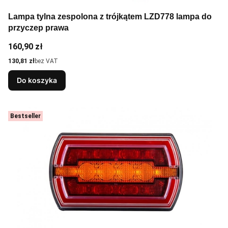
Lampa tylna zespolona z trójkątem LZD778 lampa do
przyczep prawa
Cena
160,90 zł
Cena
130,81 zł
bez VAT
Do koszyka
Bestseller