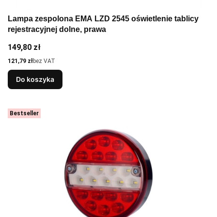
Lampa zespolona EMA LZD 2545 oświetlenie tablicy
rejestracyjnej dolne, prawa
Cena
149,80 zł
Cena
121,79 zł
bez VAT
Do koszyka
Bestseller