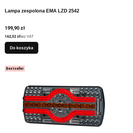
Lampa zespolona EMA LZD 2542
Cena
199,90 zł
Cena
162,52 zł
bez VAT
Do koszyka
Bestseller