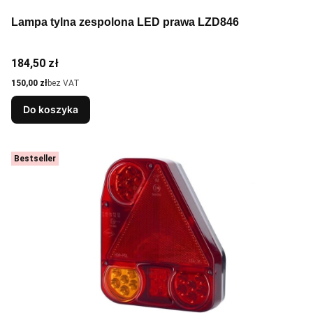
Lampa tylna zespolona LED prawa LZD846
Cena
184,50 zł
Cena
150,00 zł
bez VAT
Do koszyka
Bestseller