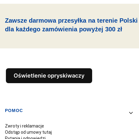
Zawsze darmowa przesyłka na terenie Polski
dla każdego zamówienia powyżej 300 zł
Oświetlenie opryskiwaczy
POMOC
Linki w stopce
Zwroty i reklamacje
Odstąp od umowy tutaj
Pytania i odpowiedzi