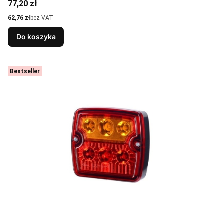
Cena
77,20 zł
Cena
62,76 zł
bez VAT
Do koszyka
Bestseller