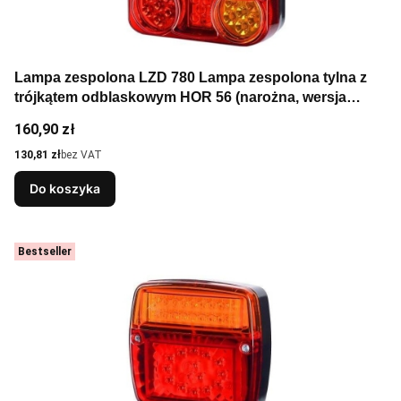
Lampa zespolona LZD 780 Lampa zespolona tylna z
trójkątem odblaskowym HOR 56 (narożna, wersja
diodowa III), lewa ze światłem cofania.
Cena
160,90 zł
Cena
130,81 zł
bez VAT
Do koszyka
Bestseller