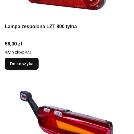
Lampa zespolona LZT 806 tylna
Cena
58,00 zł
Cena
47,15 zł
bez VAT
Do koszyka