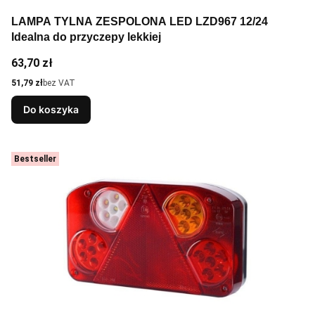
LAMPA TYLNA ZESPOLONA LED LZD967 12/24
Idealna do przyczepy lekkiej
Cena
63,70 zł
Cena
51,79 zł
bez VAT
Do koszyka
Bestseller