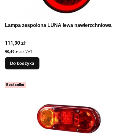
Lampa zespolona LUNA lewa nawierzchniowa
Cena
111,30 zł
Cena
90,49 zł
bez VAT
Do koszyka
Bestseller