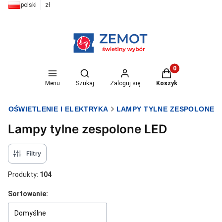
polski
zł
Otwórz wyszukiwarkę
Produkty w koszyk
Menu
Szukaj
Zaloguj się
Koszyk
T OŚWIETLENIE I ELEKTRYKA
LAMPY TYLNE ZESPOLONE
Lampy tylne zespolone LED
Filtry
Produkty:
104
Lista produktów
Sortowanie:
Domyślne