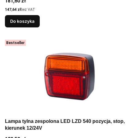
Cena
181,60 zł
Cena
147,64 zł
bez VAT
Do koszyka
Bestseller
Lampa tylna zespolona LED LZD 540 pozycja, stop,
kierunek 12/24V