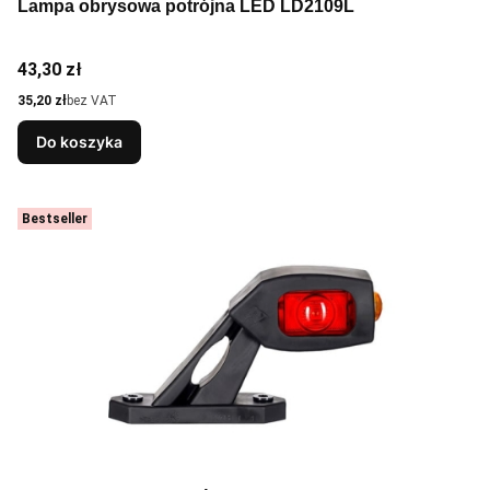
Lampa obrysowa potrójna LED LD2109L
Cena
43,30 zł
Cena
35,20 zł
bez VAT
Do koszyka
Bestseller