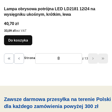
Lampa obrysowa potrójna LED LD2181 12/24 na
wysięgniku ukośnym, krótkim, lewa
Cena
40,70 zł
Cena
33,09 zł
bez VAT
Do koszyka
Strona
z 13
Wróć do pierwszej strony z produktami
Przej
Zawsze darmowa przesyłka na terenie Polski
dla każdego zamówienia powyżej 300 zł