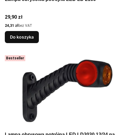
Cena
29,90 zł
Cena
24,31 zł
bez VAT
Do koszyka
Bestseller
Lampa obrysowa potrójna LED LD2030 12/24 na