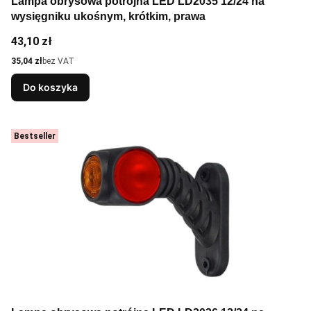
Lampa obrysowa potrójna LED LD2035 12/24 na
wysięgniku ukośnym, krótkim, prawa
Cena
43,10 zł
Cena
35,04 zł
bez VAT
Do koszyka
Bestseller