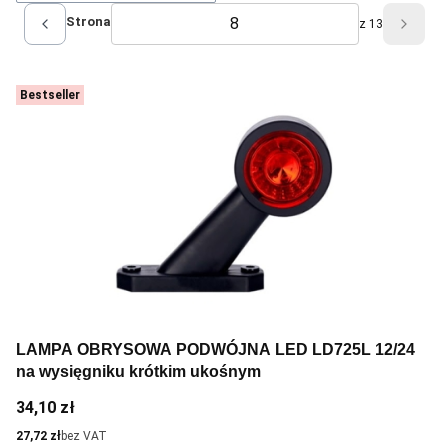
Strona
z 13
Poprzednie produkty
Nastę
Bestseller
LAMPA OBRYSOWA PODWÓJNA LED LD725L 12/24
na wysięgniku krótkim ukośnym
Cena
34,10 zł
Cena
27,72 zł
bez VAT