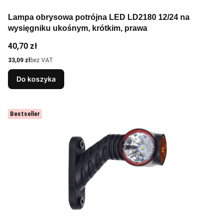
Lampa obrysowa potrójna LED LD2180 12/24 na
wysięgniku ukośnym, krótkim, prawa
Cena
40,70 zł
Cena
33,09 zł
bez VAT
Do koszyka
Bestseller