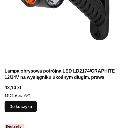
Lampa obrysowa potrójna LED LD2174/GRAPHITE
12/24V na wysięgniku ukośnym długim, prawa
Cena
43,10 zł
Cena
35,04 zł
bez VAT
Do koszyka
Bestseller