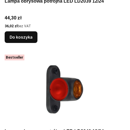
Lampa obrysowa potrójna LED LD2039 12/24
Cena
44,30 zł
Cena
36,02 zł
bez VAT
Do koszyka
Bestseller