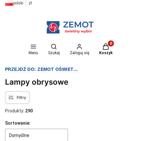
polski
zł
Otwórz wyszukiwarkę
Produkty w koszyk
Menu
Szukaj
Zaloguj się
Koszyk
PRZEJDŹ DO:
ZEMOT OŚWIETLENIE I ELEKTRYKA
Lampy obrysowe
Filtry
Produkty:
290
Lista produktów
Sortowanie:
Domyślne