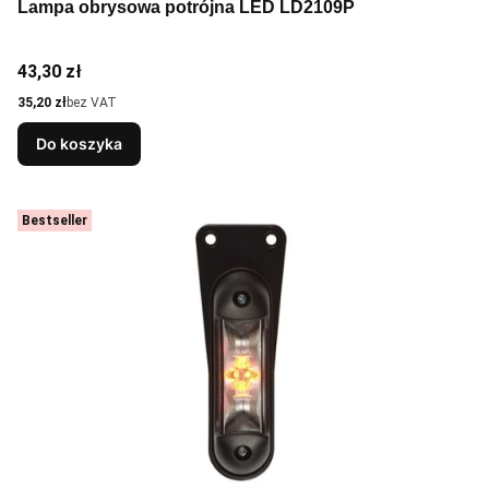
Lampa obrysowa potrójna LED LD2109P
Cena
43,30 zł
Cena
35,20 zł
bez VAT
Do koszyka
Bestseller