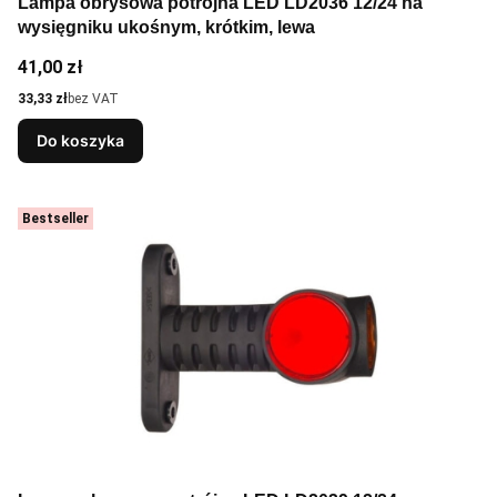
Lampa obrysowa potrójna LED LD2036 12/24 na
wysięgniku ukośnym, krótkim, lewa
Cena
41,00 zł
Cena
33,33 zł
bez VAT
Do koszyka
Bestseller