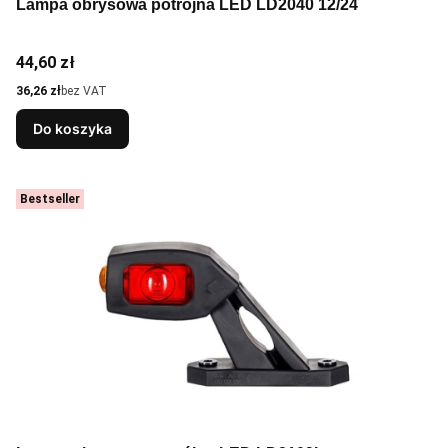
Lampa obrysowa potrójna LED LD2040 12/24
Cena
44,60 zł
Cena
36,26 zł
bez VAT
Do koszyka
Bestseller