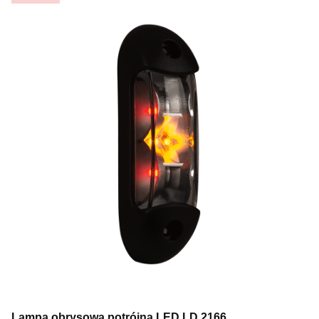
Lampa obrysowa potrójna LED LD 2166