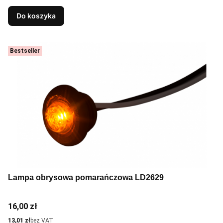
Do koszyka
Bestseller
Lampa obrysowa pomarańczowa LD2629
Cena
16,00 zł
Cena
13,01 zł
bez VAT