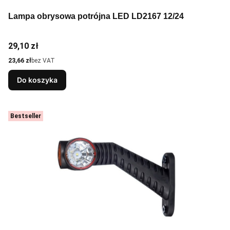
Lampa obrysowa potrójna LED LD2167 12/24
Cena
29,10 zł
Cena
23,66 zł
bez VAT
Do koszyka
Bestseller