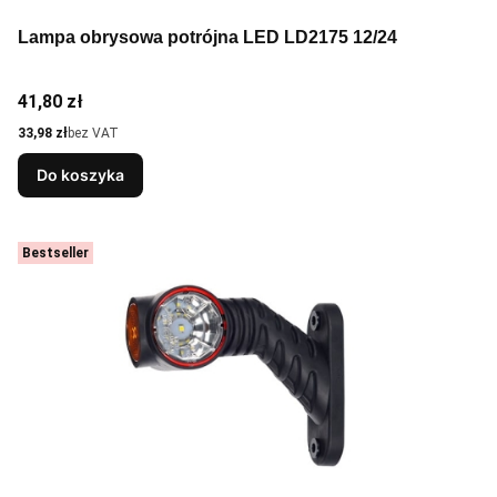
Lampa obrysowa potrójna LED LD2175 12/24
Cena
41,80 zł
Cena
33,98 zł
bez VAT
Do koszyka
Bestseller