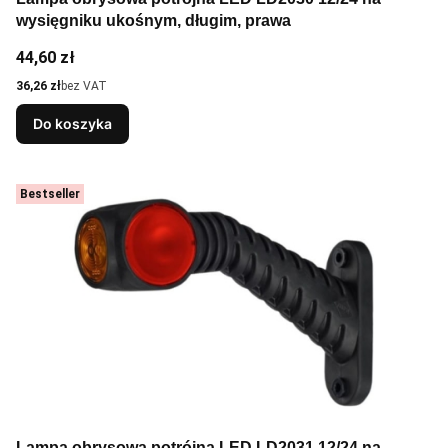
wysięgniku ukośnym, długim, prawa
Cena
44,60 zł
Cena
36,26 zł
bez VAT
Do koszyka
Bestseller
Lampa obrysowa potrójna LED LD2031 12/24 na