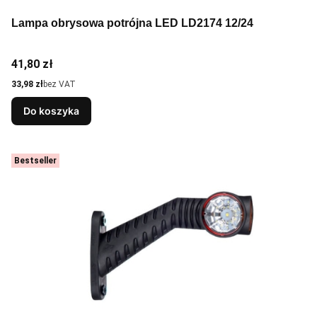
Lampa obrysowa potrójna LED LD2174 12/24
Cena
41,80 zł
Cena
33,98 zł
bez VAT
Do koszyka
Bestseller