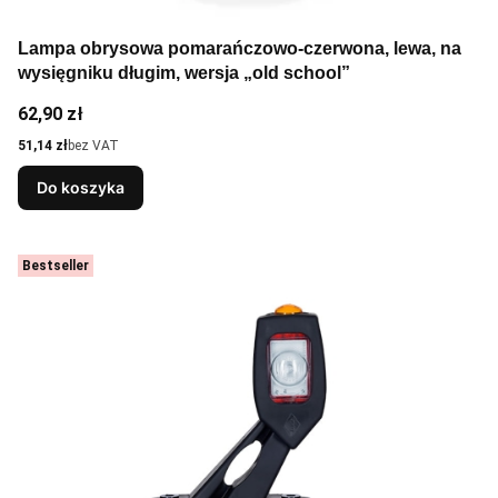
Lampa obrysowa pomarańczowo-czerwona, lewa, na
wysięgniku długim, wersja „old school”
Cena
62,90 zł
Cena
51,14 zł
bez VAT
Do koszyka
Bestseller