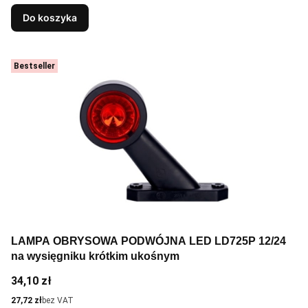
Do koszyka
Bestseller
LAMPA OBRYSOWA PODWÓJNA LED LD725P 12/24
na wysięgniku krótkim ukośnym
Cena
34,10 zł
Cena
27,72 zł
bez VAT