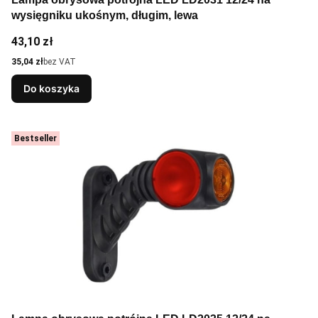
wysięgniku ukośnym, długim, lewa
Cena
43,10 zł
Cena
35,04 zł
bez VAT
Do koszyka
Bestseller