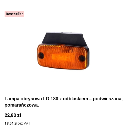
Bestseller
Lampa obrysowa LD 180 z odblaskiem – podwieszana,
pomarańczowa.
Cena
22,80 zł
Cena
18,54 zł
bez VAT