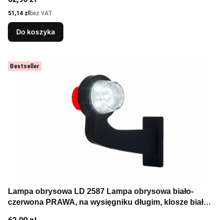
Cena
51,14 zł
bez VAT
Do koszyka
Bestseller
Lampa obrysowa LD 2587 Lampa obrysowa biało-
czerwona PRAWA, na wysięgniku długim, klosze biały i
czerwony, przewód 0,5m., wersja "old school"
Cena