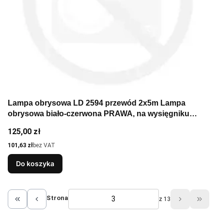
Lampa obrysowa LD 2594 przewód 2x5m Lampa
obrysowa biało-czerwona PRAWA, na wysięgniku
długim, klosze biały i czerwony, przewód 5m., wersja
Cena
125,00 zł
NEON
Cena
101,63 zł
bez VAT
Do koszyka
Strona
z 13
Wróć do pierwszej strony z produktami
Przej