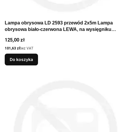
Lampa obrysowa LD 2593 przewód 2x5m Lampa
obrysowa biało-czerwona LEWA, na wysięgniku
długim, klosze biały i czerwony, przewód 5m, wersja
Cena
125,00 zł
NEON
Cena
101,63 zł
bez VAT
Do koszyka