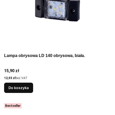
Lampa obrysowa LD 140 obrysowa, biała.
Cena
15,90 zł
Cena
12,93 zł
bez VAT
Do koszyka
Bestseller