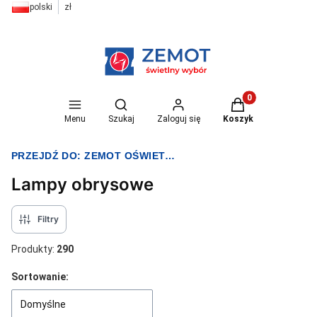
polski
zł
Otwórz wyszukiwarkę
Produkty w koszyk
Menu
Szukaj
Zaloguj się
Koszyk
PRZEJDŹ DO:
ZEMOT OŚWIETLENIE I ELEKTRYKA
Lampy obrysowe
Filtry
Produkty:
290
Lista produktów
Sortowanie:
Domyślne