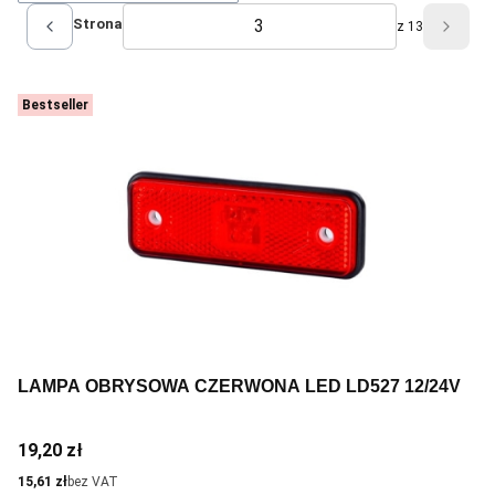
Strona
z 13
Poprzednie produkty
Nastę
Bestseller
LAMPA OBRYSOWA CZERWONA LED LD527 12/24V
Cena
19,20 zł
Cena
15,61 zł
bez VAT