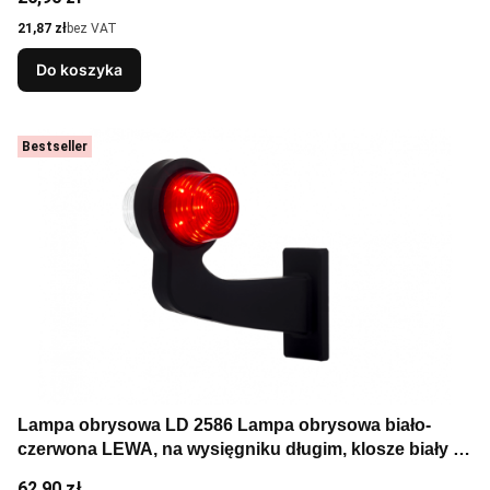
Cena
21,87 zł
bez VAT
Do koszyka
Bestseller
Lampa obrysowa LD 2586 Lampa obrysowa biało-
czerwona LEWA, na wysięgniku długim, klosze biały i
czerwony, przewód 0,5m, wersja "old school"
Cena
62,90 zł