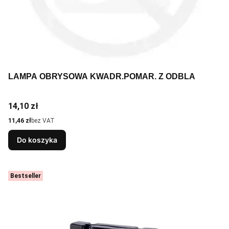
LAMPA OBRYSOWA KWADR.POMAR. Z ODBLA
Cena
14,10 zł
Cena
11,46 zł
bez VAT
Do koszyka
Bestseller