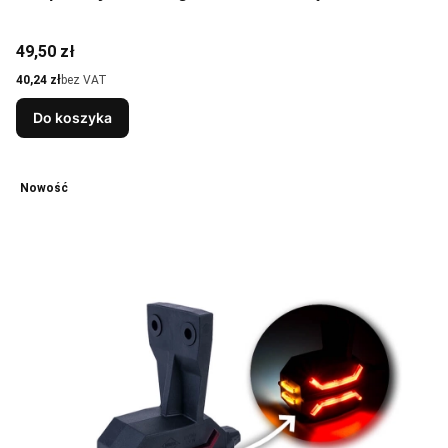
Cena
49,50 zł
Cena
40,24 zł
bez VAT
Do koszyka
Nowość