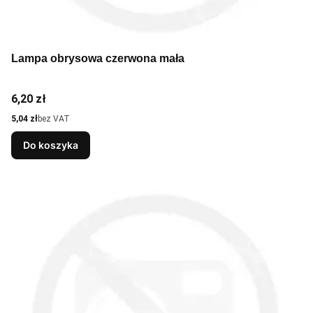
Lampa obrysowa czerwona mała
Cena
6,20 zł
Cena
5,04 zł
bez VAT
Do koszyka