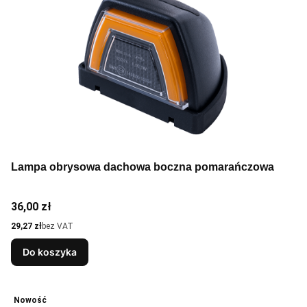
Lampa obrysowa dachowa boczna pomarańczowa
Cena
36,00 zł
Cena
29,27 zł
bez VAT
Do koszyka
Nowość