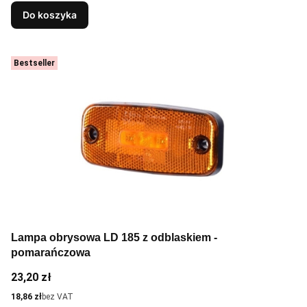
Do koszyka
Bestseller
Lampa obrysowa LD 185 z odblaskiem -
pomarańczowa
Cena
23,20 zł
Cena
18,86 zł
bez VAT