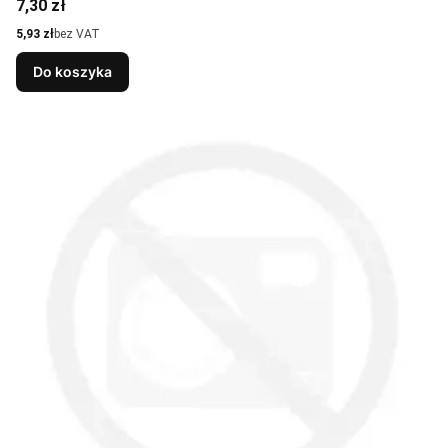
Cena
7,30 zł
Cena
5,93 zł
bez VAT
Do koszyka