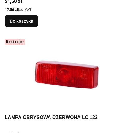
Cena
21,60 zł
Cena
17,56 zł
bez VAT
Do koszyka
Bestseller
LAMPA OBRYSOWA CZERWONA LO 122