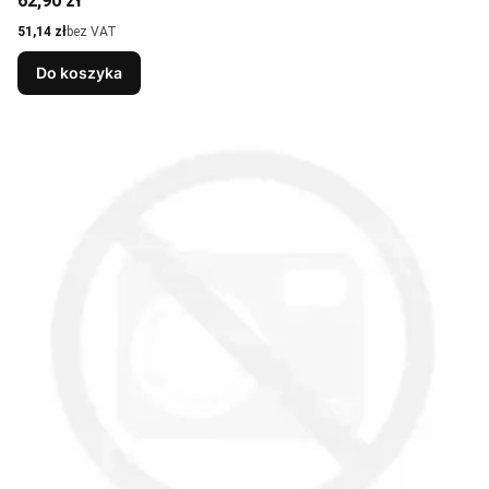
62,90 zł
Cena
51,14 zł
bez VAT
Do koszyka