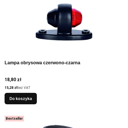
Lampa obrysowa czerwono-czarna
Cena
18,80 zł
Cena
15,28 zł
bez VAT
Do koszyka
Bestseller