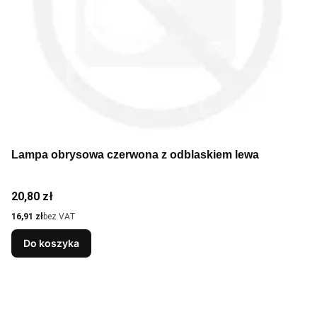
Lampa obrysowa czerwona z odblaskiem lewa
Cena
20,80 zł
Cena
16,91 zł
bez VAT
Do koszyka