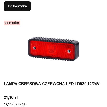
Do koszyka
Bestseller
LAMPA OBRYSOWA CZERWONA LED LD539 12/24V
Cena
21,10 zł
Cena
17,15 zł
bez VAT