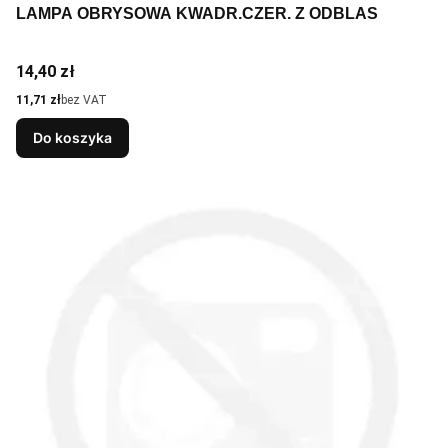
LAMPA OBRYSOWA KWADR.CZER. Z ODBLAS
Cena
14,40 zł
Cena
11,71 zł
bez VAT
Do koszyka