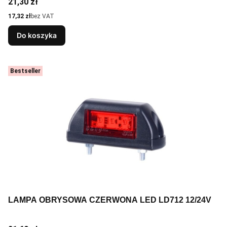
Cena
21,30 zł
Cena
17,32 zł
bez VAT
Do koszyka
Bestseller
LAMPA OBRYSOWA CZERWONA LED LD712 12/24V