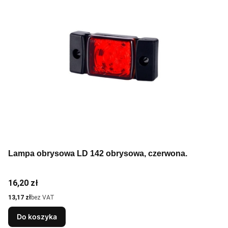
Lampa obrysowa LD 142 obrysowa, czerwona.
Cena
16,20 zł
Cena
13,17 zł
bez VAT
Do koszyka