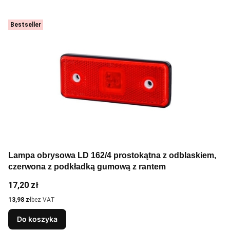
Bestseller
Lampa obrysowa LD 162/4 prostokątna z odblaskiem,
czerwona z podkładką gumową z rantem
Cena
17,20 zł
Cena
13,98 zł
bez VAT
Do koszyka