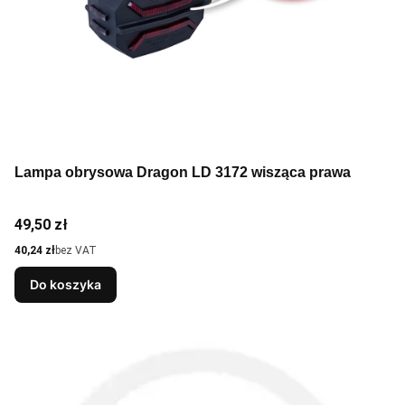
Lampa obrysowa Dragon LD 3172 wisząca prawa
Cena
49,50 zł
Cena
40,24 zł
bez VAT
Do koszyka