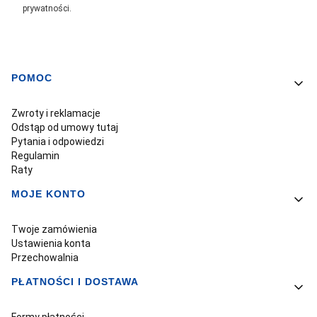
prywatności.
POMOC
Linki w stopce
Zwroty i reklamacje
Odstąp od umowy tutaj
Pytania i odpowiedzi
Regulamin
Raty
MOJE KONTO
Twoje zamówienia
Ustawienia konta
Przechowalnia
PŁATNOŚCI I DOSTAWA
Formy płatności