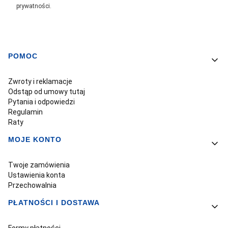
prywatności.
POMOC
Linki w stopce
Zwroty i reklamacje
Odstąp od umowy tutaj
Pytania i odpowiedzi
Regulamin
Raty
MOJE KONTO
Twoje zamówienia
Ustawienia konta
Przechowalnia
PŁATNOŚCI I DOSTAWA
Formy płatności