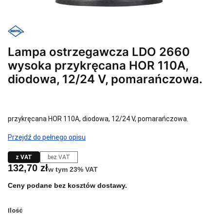
Lampa ostrzegawcza LDO 2660
wysoka przykręcana HOR 110A,
diodowa, 12/24 V, pomarańczowa.
przykręcana HOR 110A, diodowa, 12/24 V, pomarańczowa.
Przejdź do pełnego opisu
z VAT
bez VAT
Cena
132,70 zł
w tym 23% VAT
w tym
23%
VAT
Ceny podane bez kosztów dostawy.
Ilość