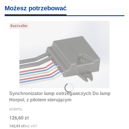
Możesz potrzebować
Bestseller
Synchronizator lamp ostrzegawczych Do lamp
Horpol, z pilotem sterującym
PRODUCENT
HORPOL
Cena
126,60 zł
Cena
102,93 zł
bez VAT