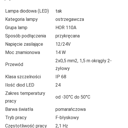
Lampa diodowa (LED)
tak
Kategoria lampy
ostrzegawcza
Grupa lamp
HOR 110A
Sposób podłączenia
przykręcana
Napięcie zasilające
12/24V
Moc znamionowa
14 W
2x0,5 mm2, 1,5 m okrągły 2-
Przewód
żyłowy
Klasa szczelności
IP 68
Ilość diod LED
24
Zakres temperatury
od -30°C do 50°C
pracy
Barwa światła
pomarańczowa
Tryb pracy
F-błyskowy
Częstotliwość pracy
2,1 Hz